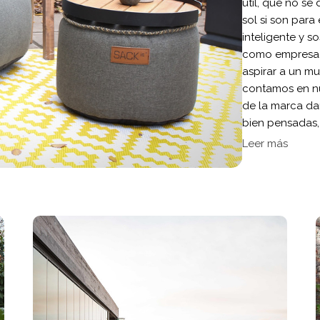
útil, que no se 
sol si son para
inteligente y 
como empresa.F
aspirar a un m
contamos en nu
de la marca da
bien pensadas, t
Leer más