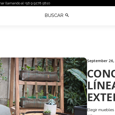
 +56 9 9278 5810
September 26,
CONO
LÍNE
EXTE
Elegir muebles