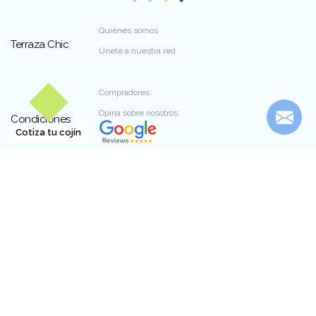
Quiénes somos
Terraza Chic
Únete a nuestra red
Compradores
Opina sobre nosotros
Condiciones
Cotiza tu cojín
Dirección:
Luis Pasteur 6097, piso 2, Vitacura
Teléfono:
(+56) 9 9278 5810
Contáctanos
Email:
contacto@terrazachic.cl
Horario: Previa coordinación