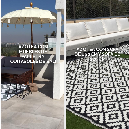
AZOTEA CON
AZOTEA CON SOFÁ
MUEBLES DE
DE 490 CM Y SOFÁ DE
PALLETS Y
220 CM
QUITASOLES DE BALI