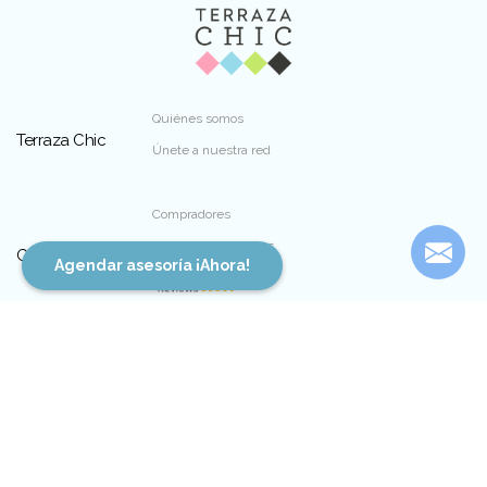
Quiénes somos
Terraza Chic
Únete a nuestra red
Compradores
Opina sobre nosotros
Condiciones
Agendar asesoría ¡Ahora!
Dirección:
Luis Pasteur 6097, piso 2, Vitacura
Teléfono:
(+56) 9 9278 5810
Contáctanos
Email:
contacto@terrazachic.cl