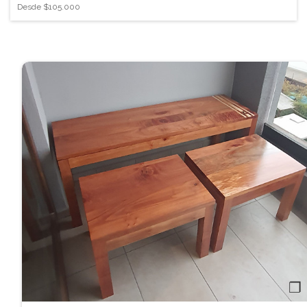
Desde
$105.000
❐