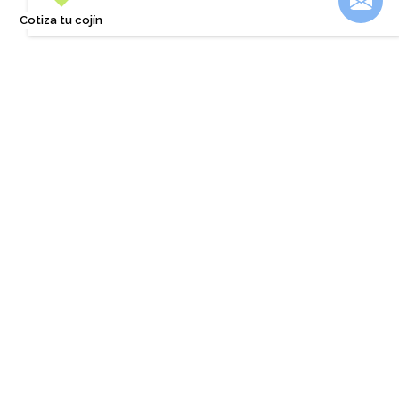
Desde
$5.000
Cotiza tu cojín
También te podría interesar