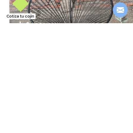
Cotiza tu cojín
❐
Silla Acapulco Egipto
$150.000
También te podría interesar