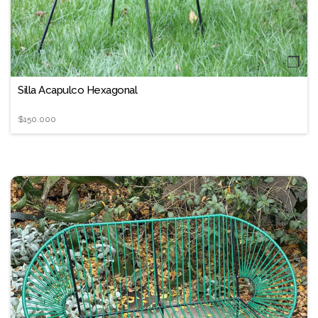
❐
Silla Acapulco Hexagonal
$150.000