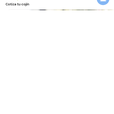
Cotiza tu cojín
❐
Macetero bajo modelo Piñol
Desde
$29.000