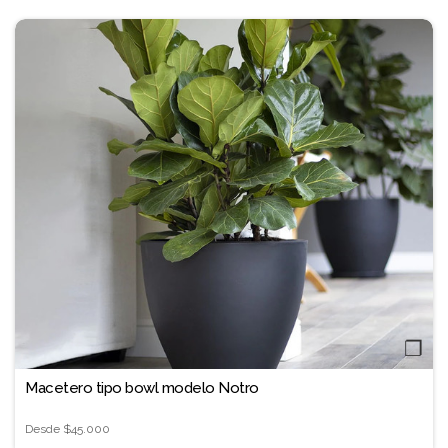
❐
Macetero tipo bowl modelo Notro
Desde
$45.000