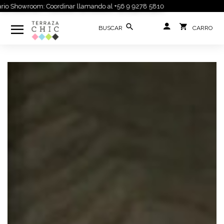
 Showroom: Coordinar llamando al +56 9 9278 5810