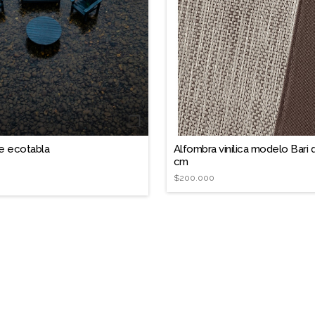
❐
de ecotabla
Alfombra vinílica modelo Bari 
cm
$200.000
Chic
Condiciones