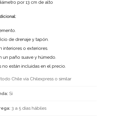
iámetro por 13 cm de alto
dicional:
Cemento.
ficio de drenaje y tapón.
 interiores o exteriores.
on un paño suave y húmedo.
 no están incluidas en el precio.
 todo Chile vía Chilexpress o similar
nda:
Sí
rega:
3 a 5 días hábiles