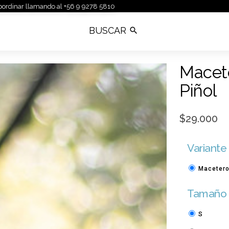
mando al +56 9 9278 5810
Macet
Piñol
$29.000
Variante
Macetero
Tamaño
S