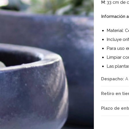
M:
33 cm de d
Información a
Material: 
Incluye ori
Para uso en
Limpiar c
Las plantas
Despacho:
A
Retiro en tie
Plazo de ent