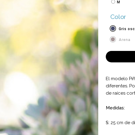
M
Color
Gris os
Arena
El modelo Piñ
diferentes. P
de raíces cor
Medidas:
S:
25 cm de di