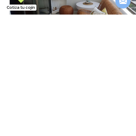
Cotiza tu cojín
Terraza de 180 cm de ancho con muebles de mimbre
También te podría interesar