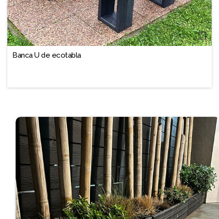
❐
Banca U de ecotabla