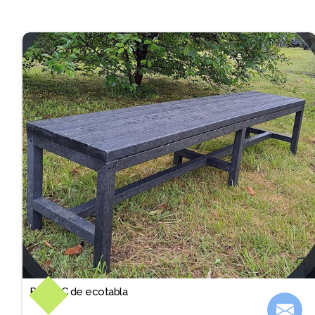
❐
Banca C de ecotabla