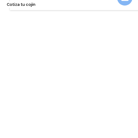
Cotiza tu cojín
También te podría interesar