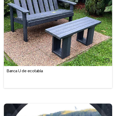
❐
Banca U de ecotabla