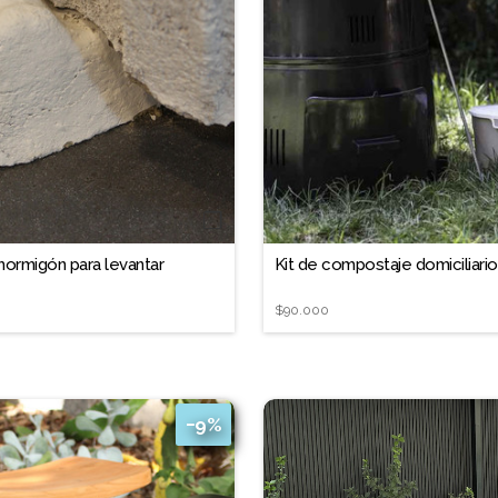
❐
hormigón para levantar
Kit de compostaje domiciliario
$90.000
−9%