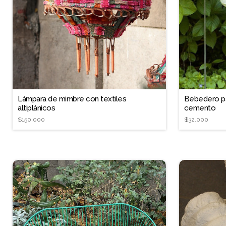
❐
Lámpara de mimbre con textiles
Bebedero par
altiplánicos
cemento
$150.000
$32.000