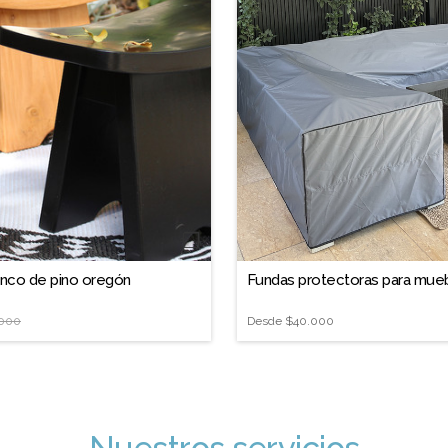
❐
anco de pino oregón
Fundas protectoras para mue
.000
Desde
$40.000