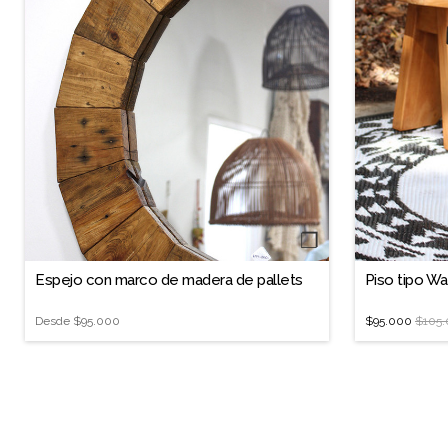
❐
Espejo con marco de madera de pallets
Piso tipo W
Desde
$95.000
$95.000
$105