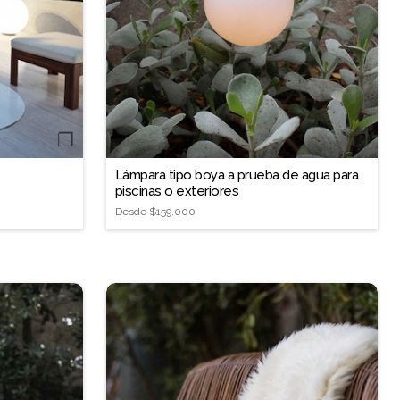
❐
❐
Lámpara tipo boya a prueba de agua para
piscinas o exteriores
Desde
$159.000