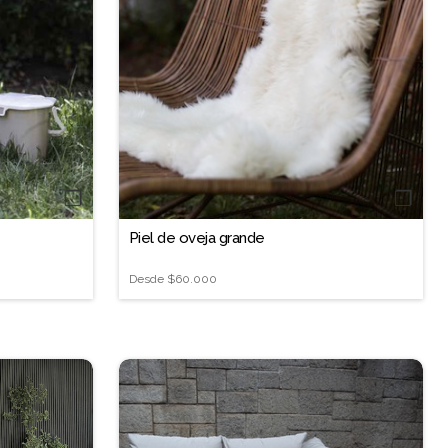
❐
❐
Piel de oveja grande
Desde
$60.000