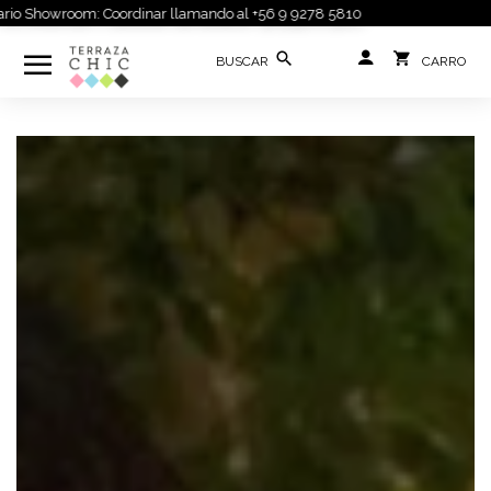
o Showroom: Coordinar llamando al +56 9 9278 5810