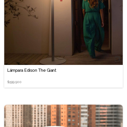
❐
Lámpara Edison The Giant
$599.900