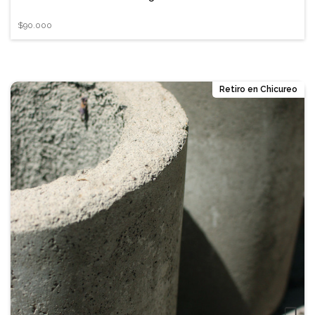
$90.000
Retiro en Chicureo
❐