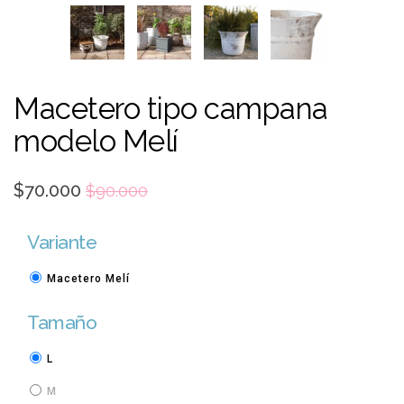
Macetero tipo campana
modelo Melí
$70.000
$90.000
Variante
Macetero Melí
Tamaño
L
M