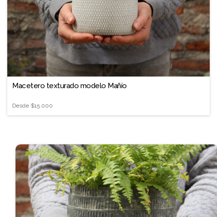
❐
Macetero texturado modelo Mañío
Desde
$15.000