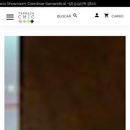
o Showroom: Coordinar llamando al +56 9 9278 5810