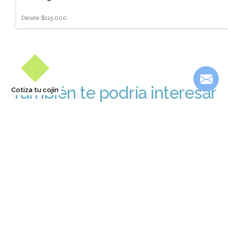
Desde
$115.000
También te podría interesar
Cotiza tu cojín