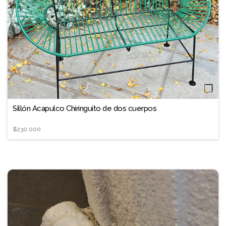
❐
Sillón Acapulco Chiringuito de dos cuerpos
$230.000