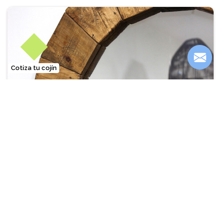
Cotiza tu cojín
❐
Espejo con marco de madera de pallets
Desde
$95.000