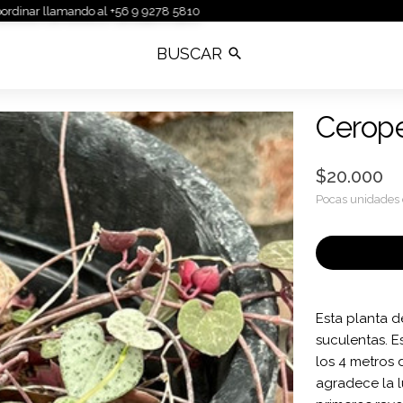
mando al +56 9 9278 5810
Cerope
$20.000
Pocas unidades 
Esta planta de
suculentas. E
los 4 metros 
agradece la l