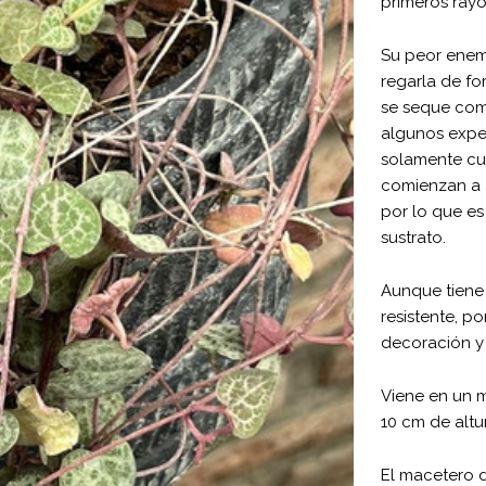
primeros rayo
Su peor enem
regarla de f
se seque comp
algunos exper
solamente cu
comienzan a 
por lo que es
sustrato.
Aunque tiene
resistente, po
decoración y 
Viene en un 
10 cm de altu
El macetero d