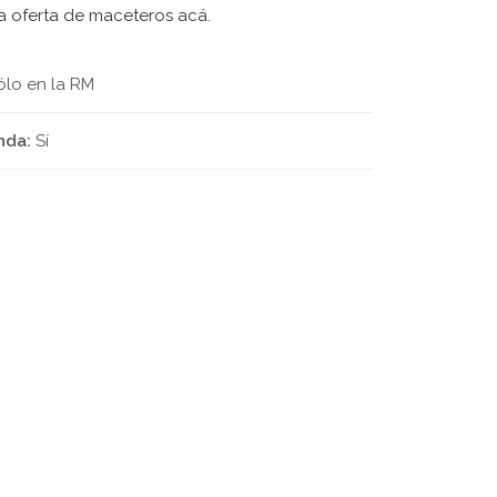
ra oferta de maceteros acá.
ólo en la RM
nda:
Sí