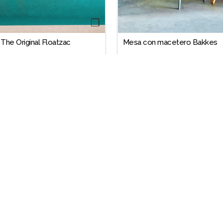
❐
 The Original Floatzac
Mesa con macetero Bakkes
$199.900
Chic
Condiciones
somos
Compradores
uestra red
Opina sobre nosotros