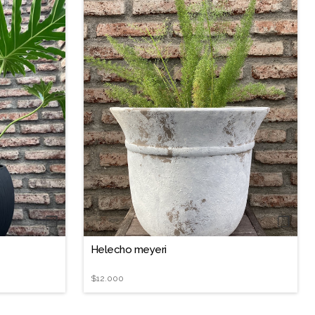
❐
❐
Helecho meyeri
$12.000