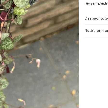
revisar nuest
Despacho:
S
Retiro en tie