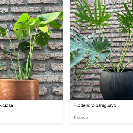
❐
liciosa
Filodendro paraguayo
$30.000