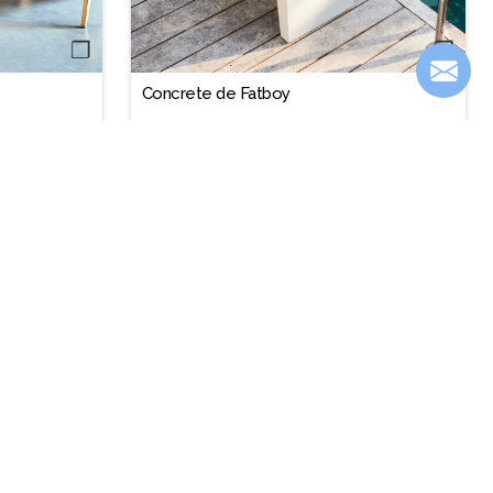
❐
❐
Concrete de Fatboy
$149.900
Contáctanos
Dirección:
Luis Pasteur 6097, piso 2, Vitacura
Teléfono:
(+56) 9 9278 5810
Email:
contacto@terrazachic.cl