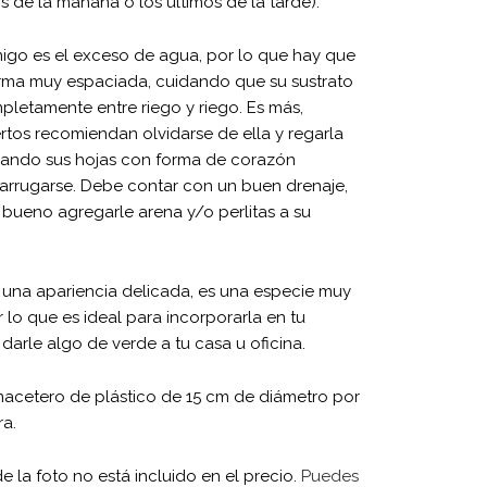
s de la mañana o los últimos de la tarde).
igo es el exceso de agua, por lo que hay que
orma muy espaciada, cuidando que su sustrato
letamente entre riego y riego. Es más,
tos recomiendan olvidarse de ella y regarla
ando sus hojas con forma de corazón
arrugarse. Debe contar con un buen drenaje,
 bueno agregarle arena y/o perlitas a su
 una apariencia delicada, es una especie muy
r lo que es ideal para incorporarla en tu
darle algo de verde a tu casa u oficina.
macetero de plástico de 15 cm de diámetro por
ra.
e la foto no está incluido en el precio.
Puedes