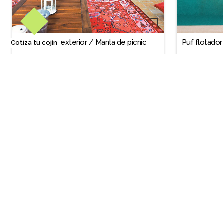
❐
Alfombra de exterior / Manta de picnic
Puf flotador
Cotiza tu cojín
$349.900
$329.900
Terraza 
Quiénes 
Únete a n