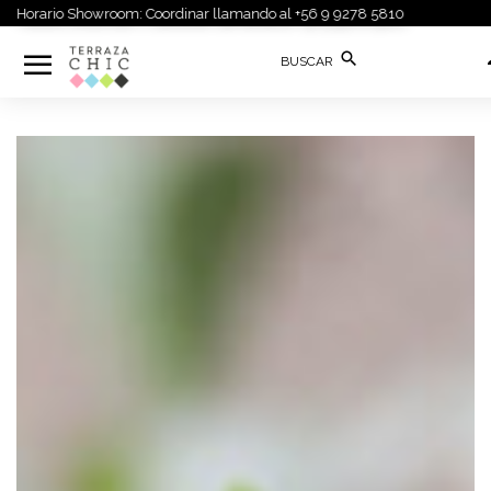
rario Showroom: Coordinar llamando al +56 9 9278 5810